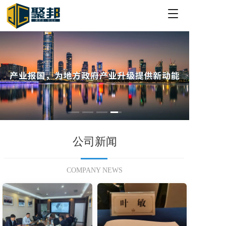
T
o
g
g
l
e
n
a
v
i
g
a
t
公司新闻
i
o
n
COMPANY NEWS