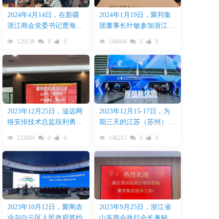
2024年4月14日，在新疆
2024年1月19日，聚邦集
浙江商会党委书记曹海华
团董事长叶敏参加浙江省
陪同下，乌鲁木齐米东区
服务业联合会二届三次理
129138
0
0
146604
0
0
委副书记、常务副区长粱
事会
震一行莅临聚邦集团考察
2023年12月25日，溢远网
2023年12月15-17日，为
络安排技术总监段利勇率
期三天的江苏（苏州）教
队参加童视界儿童近视防
育装备展园满结束
122084
0
0
146213
0
0
控智能设备招商培训会
2023年10月12日，聚阁农
2023年9月25日，浙江省
业与白云区人民政府签约
山东商会执行会长兼秘书