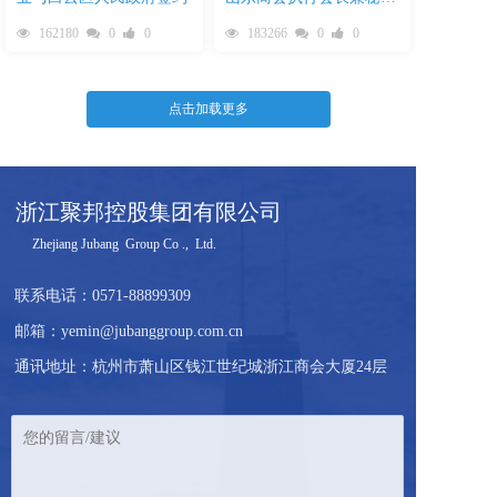
长范海亮率队考察聚邦集
162180
0
0
183266
0
0
团
点击加载更多
浙江聚邦控股集团有限公司
     Zhejiang Jubang  Group Co .,  Ltd.  
联系电话：
0571-88899309
邮箱：yemin@jubanggroup.com.cn
通讯地址：杭州市萧山区钱江世纪城浙江商会大厦24层