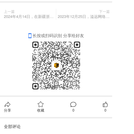
上一篇
下一篇
2024年4月14日，在新疆浙江商会党委书记曹海华陪同下，乌鲁木齐米东区委副书记、常务副区长粱震一行莅临聚邦集团考察
2023年12月25日，溢远网络安排技术总监段利勇率队参加童视界儿童近视防控智能设备招商培训会
长按或扫码识别 分享给好友
分享
收藏
0
0
全部评论