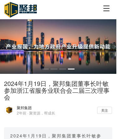
T
o
g
g
l
e
n
a
v
i
g
a
2024年1月19日，聚邦集团董事长叶敏
t
参加浙江省服务业联合会二届三次理事
i
o
会
n
聚邦集团
关注
2年前 · 聚资源，帮成长
2024年1月19日，聚邦集团董事长叶敏参