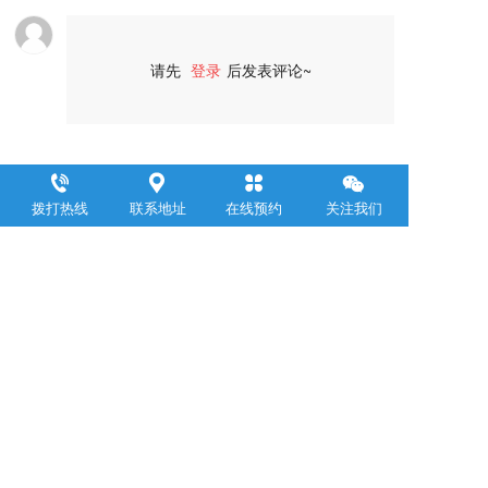
请先
登录
后发表评论~
评论
拨打热线
联系地址
在线预约
关注我们
浙江聚邦控股集团有限公司
     Zhejiang Jubang  Group Co .,  Ltd.  
联系电话：
0571-88899309
邮箱：yemin@jubanggroup.com.cn
通讯地址：杭州市萧山区钱江世纪城浙江商会大厦24层