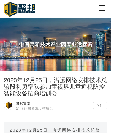
T
o
g
g
l
e
n
a
v
i
g
a
2023年12月25日，溢远网络安排技术总
t
监段利勇率队参加童视界儿童近视防控
i
o
智能设备招商培训会
n
聚邦集团
关注
2年前 · 聚资源，帮成长
2023年12月25日，溢远网络安排技术总监