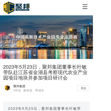
T
o
g
g
l
e
n
a
v
i
g
a
2023年5月23日，聚邦集团董事长叶敏
t
带队赴江苏省金湖县考察现代农业产业
i
o
园项目地块并参加项目研讨会
n
聚邦集团
关注
3年前 · 聚资源，帮成长
2023年5月23日，聚邦集团董事长叶敏带