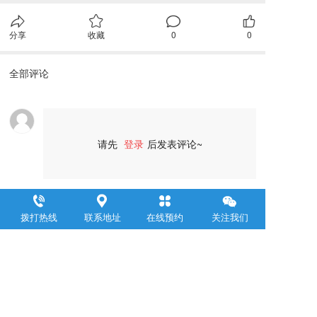
分享
收藏
0
0
全部评论
请先
登录
后发表评论~
评论
拨打热线
联系地址
在线预约
关注我们
浙江聚邦控股集团有限公司
     Zhejiang Jubang  Group Co .,  Ltd.  
联系电话：
0571-88899309
邮箱：yemin@jubanggroup.com.cn