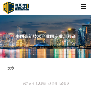
T
o
g
g
l
e
n
a
v
i
g
a
t
文章
i
o
n
支持
反馈
关注
数据