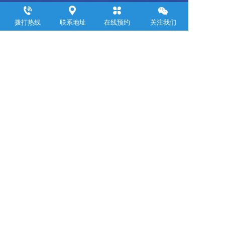
浙江聚邦控股集团有限公司
拨打热线
联系地址
在线预约
关注我们
     Zhejiang Jubang  Group Co .,  Ltd.  
联系电话：
0571-88899309
邮箱：yemin@jubanggroup.com.cn
通讯地址：杭州市萧山区钱江世纪城浙江商会大厦24层