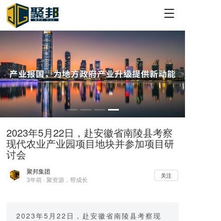
T
o
g
g
l
e
n
a
v
i
g
a
2023年5月22日，赴安徽省南陵县考察
t
现代农业产业园项目地块并参加项目研
i
o
讨会
n
聚邦集团
关注
3年前 · 聚资源，帮成长
2023年5月22日，赴安徽省南陵县考察现