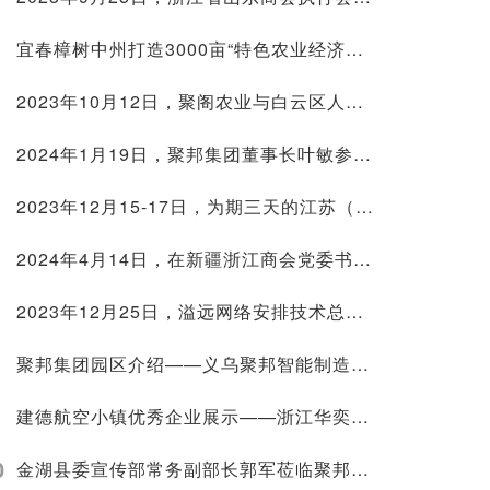
宜春樟树中州打造3000亩“特色农业经济种植带” 做好乡村振兴示范
2023年10月12日，聚阁农业与白云区人民政府签约
2024年1月19日，聚邦集团董事长叶敏参加浙江省服务业联合会二届三次理事会
2023年12月15-17日，为期三天的江苏（苏州）教育装备展园满结束
2024年4月14日，在新疆浙江商会党委书记曹海华陪同下，乌鲁木齐米东区委副书记、常务副区长粱震一行莅临聚邦集团考察
2023年12月25日，溢远网络安排技术总监段利勇率队参加童视界儿童近视防控智能设备招商培训会
聚邦集团园区介绍——义乌聚邦智能制造产业园
建德航空小镇优秀企业展示——浙江华奕航空科技有限公司
0
金湖县委宣传部常务副部长郭军莅临聚邦集团考察调研