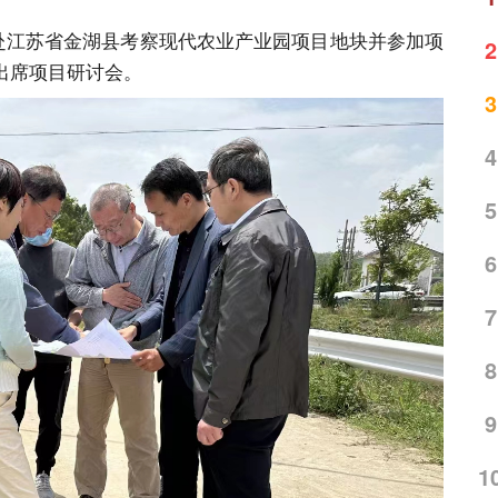
带队赴江苏省金湖县考察现代农业产业园项目地块并参加项
2
出席项目研讨会。
3
4
5
6
7
8
9
1