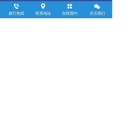
浙江聚邦控股集团有限公司
拨打热线
联系地址
在线预约
关注我们
     Zhejiang Jubang  Group Co .,  Ltd.  
联系电话：
0571-88899309
邮箱：yemin@jubanggroup.com.cn
通讯地址：杭州市萧山区钱江世纪城浙江商会大厦24层