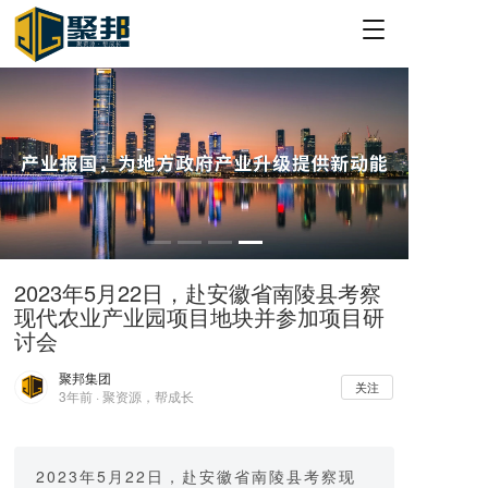
T
o
g
g
l
e
n
a
v
i
g
a
2023年5月22日，赴安徽省南陵县考察
t
现代农业产业园项目地块并参加项目研
i
o
讨会
n
聚邦集团
关注
3年前 · 聚资源，帮成长
2023年5月22日，赴安徽省南陵县考察现