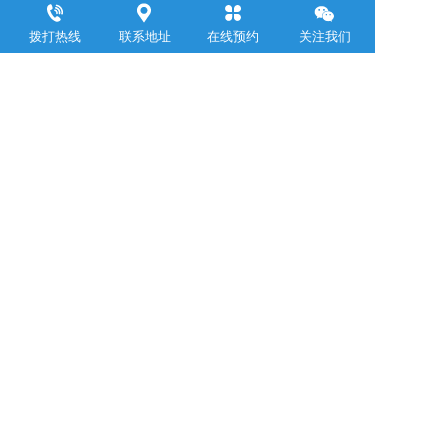
邮箱：yemin@jubanggroup.com.cn
拨打热线
联系地址
在线预约
关注我们
通讯地址：杭州市萧山区钱江世纪城浙江商会大厦24层
免责声明：本站部分内容来源于网络与网友投稿，如发现侵权内容
请联系客服我们将尽快处理！
Copyright ©2021 浙江聚邦控股集团有限公司 版权所有  
浙ICP备
20210389
10号