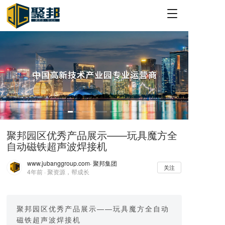
T
o
g
g
l
e
n
a
v
i
g
a
聚邦园区优秀产品展示——玩具魔方全
t
自动磁铁超声波焊接机
i
o
www.jubanggroup.com
· 聚邦集团
n
关注
4年前 · 聚资源，帮成长
聚邦园区优秀产品展示——玩具魔方全自动
磁铁超声波焊接机