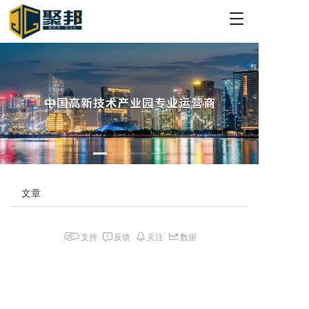
T
o
g
g
l
e
n
a
v
i
g
a
t
文章
i
o
n
支持
反馈
关注
数据