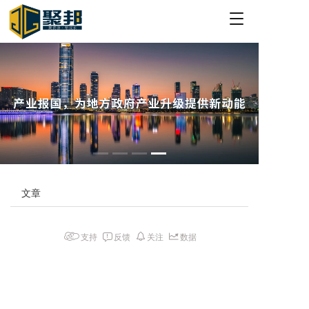
T
o
g
g
l
e
n
a
v
i
g
a
t
文章
i
o
n
支持
反馈
关注
数据