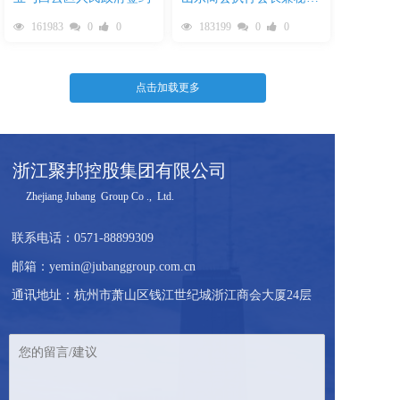
长范海亮率队考察聚邦集
161983
0
0
183199
0
0
团
点击加载更多
浙江聚邦控股集团有限公司
     Zhejiang Jubang  Group Co .,  Ltd.  
联系电话：
0571-88899309
邮箱：yemin@jubanggroup.com.cn
通讯地址：杭州市萧山区钱江世纪城浙江商会大厦24层