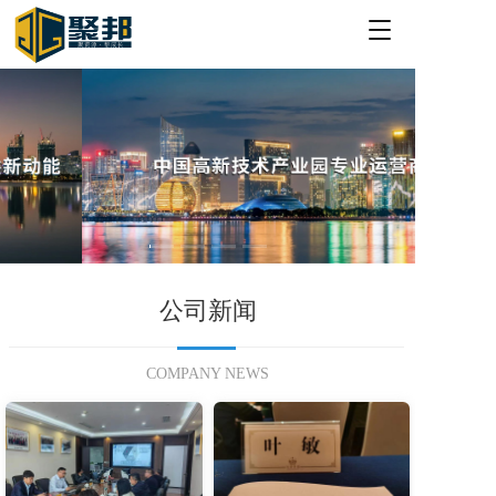
T
o
g
g
l
e
n
a
v
i
g
a
t
公司新闻
i
o
n
COMPANY NEWS