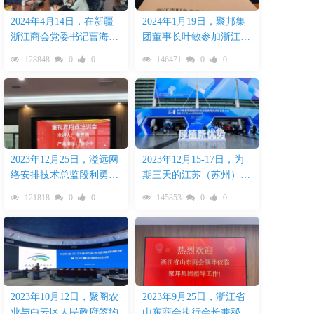
2024年4月14日，在新疆
2024年1月19日，聚邦集
浙江商会党委书记曹海华
团董事长叶敏参加浙江省
陪同下，乌鲁木齐米东区
服务业联合会二届三次理
128848
0
0
146471
0
0
委副书记、常务副区长粱
事会
震一行莅临聚邦集团考察
2023年12月25日，溢远网
2023年12月15-17日，为
络安排技术总监段利勇率
期三天的江苏（苏州）教
队参加童视界儿童近视防
育装备展园满结束
121818
0
0
145853
0
0
控智能设备招商培训会
2023年10月12日，聚阁农
2023年9月25日，浙江省
业与白云区人民政府签约
山东商会执行会长兼秘书