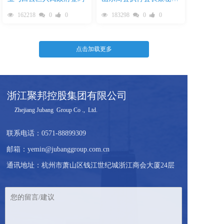
长范海亮率队考察聚邦集
162218
0
0
183298
0
0
团
点击加载更多
浙江聚邦控股集团有限公司
     Zhejiang Jubang  Group Co .,  Ltd.  
联系电话：
0571-88899309
邮箱：yemin@jubanggroup.com.cn
通讯地址：杭州市萧山区钱江世纪城浙江商会大厦24层