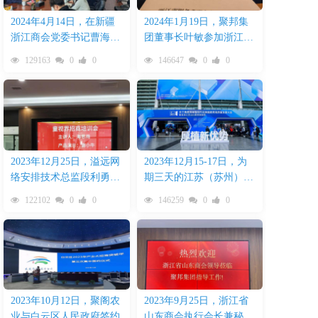
2024年4月14日，在新疆
2024年1月19日，聚邦集
浙江商会党委书记曹海华
团董事长叶敏参加浙江省
陪同下，乌鲁木齐米东区
服务业联合会二届三次理
129163
0
0
146647
0
0
委副书记、常务副区长粱
事会
震一行莅临聚邦集团考察
2023年12月25日，溢远网
2023年12月15-17日，为
络安排技术总监段利勇率
期三天的江苏（苏州）教
队参加童视界儿童近视防
育装备展园满结束
122102
0
0
146259
0
0
控智能设备招商培训会
2023年10月12日，聚阁农
2023年9月25日，浙江省
业与白云区人民政府签约
山东商会执行会长兼秘书