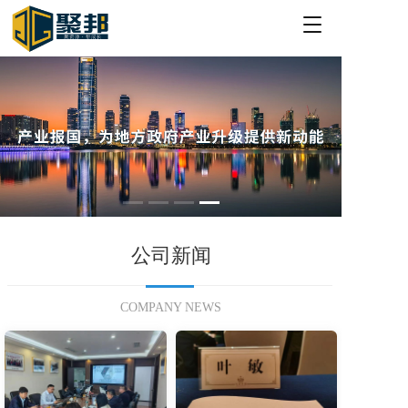
T
o
g
g
l
e
n
a
v
i
g
a
t
公司新闻
i
o
n
COMPANY NEWS