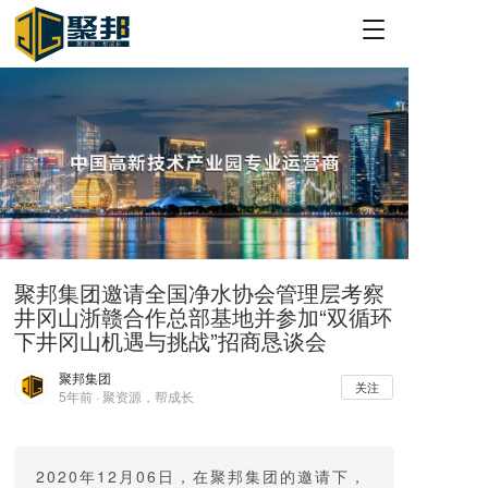
T
o
g
g
l
e
n
a
v
i
g
a
聚邦集团邀请全国净水协会管理层考察
t
井冈山浙赣合作总部基地并参加“双循环
i
o
下井冈山机遇与挑战”招商恳谈会
n
聚邦集团
关注
5年前 · 聚资源，帮成长
2020年12月06日，在聚邦集团的邀请下，