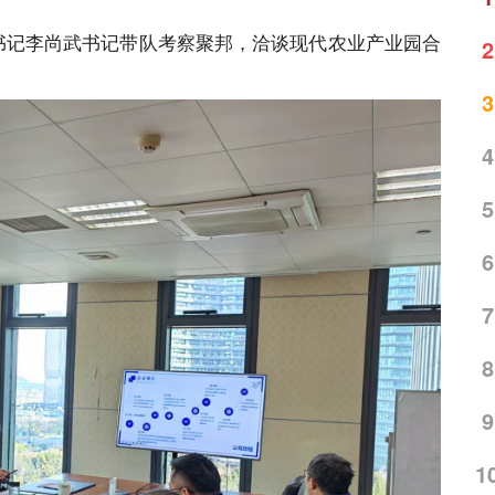
委副书记李尚武书记带队考察聚邦，洽谈现代农业产业园合
2
3
4
5
6
7
8
9
1