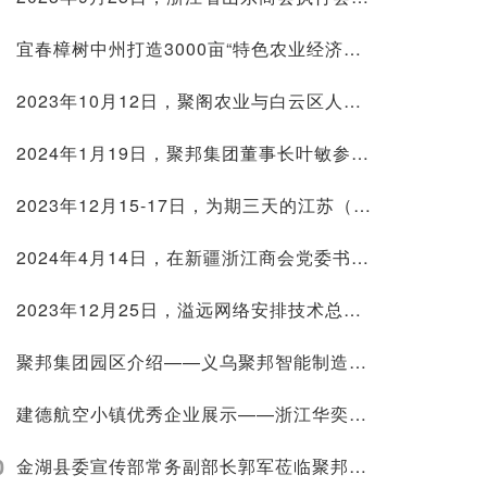
宜春樟树中州打造3000亩“特色农业经济种植带” 做好乡村振兴示范
2023年10月12日，聚阁农业与白云区人民政府签约
2024年1月19日，聚邦集团董事长叶敏参加浙江省服务业联合会二届三次理事会
2023年12月15-17日，为期三天的江苏（苏州）教育装备展园满结束
2024年4月14日，在新疆浙江商会党委书记曹海华陪同下，乌鲁木齐米东区委副书记、常务副区长粱震一行莅临聚邦集团考察
2023年12月25日，溢远网络安排技术总监段利勇率队参加童视界儿童近视防控智能设备招商培训会
聚邦集团园区介绍——义乌聚邦智能制造产业园
建德航空小镇优秀企业展示——浙江华奕航空科技有限公司
0
金湖县委宣传部常务副部长郭军莅临聚邦集团考察调研