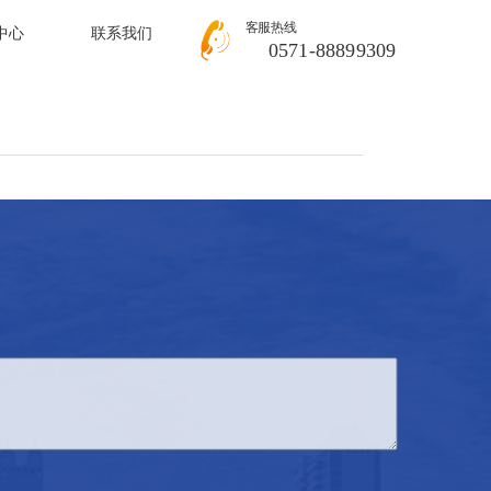
客服热线
中心
联系我们
0571-88899309