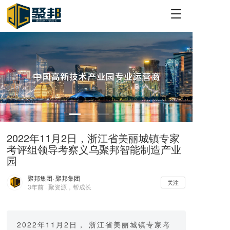
T
o
g
g
l
e
n
a
v
i
g
a
2022年11月2日，浙江省美丽城镇专家
t
考评组领导考察义乌聚邦智能制造产业
i
o
园
n
聚邦集团
· 聚邦集团
关注
3年前 · 聚资源，帮成长
2022年11月2日， 浙江省美丽城镇专家考