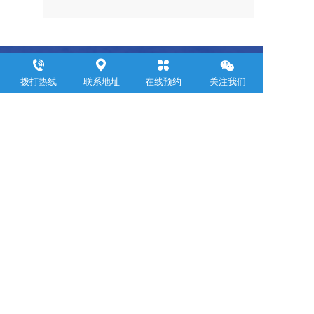
浙江聚邦控股集团有限公司
拨打热线
联系地址
在线预约
关注我们
     Zhejiang Jubang  Group Co .,  Ltd.  
联系电话：
0571-88899309
邮箱：yemin@jubanggroup.com.cn
通讯地址：杭州市萧山区钱江世纪城浙江商会大厦24层