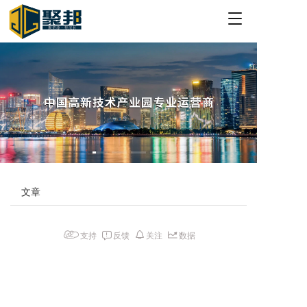
T
o
g
g
l
e
n
a
v
i
g
a
t
文章
i
o
n
支持
反馈
关注
数据