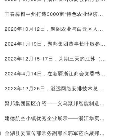
宜春樟树中州打造3000亩“特色农业经济种植带” 做好乡村振兴示范
2023年10月12日，聚阁农业与白云区人民政府签约
2024年1月19日，聚邦集团董事长叶敏参加浙江省服务业联合会二届三次理事会
2023年12月15-17日，为期三天的江苏（苏州）教育装备展园满结束
2024年4月14日，在新疆浙江商会党委书记曹海华陪同下，乌鲁木齐米东区委副书记、常务副区长粱震一行莅临聚邦集团考察
2023年12月25日，溢远网络安排技术总监段利勇率队参加童视界儿童近视防控智能设备招商培训会
聚邦集团园区介绍——义乌聚邦智能制造产业园
建德航空小镇优秀企业展示——浙江华奕航空科技有限公司
0
金湖县委宣传部常务副部长郭军莅临聚邦集团考察调研