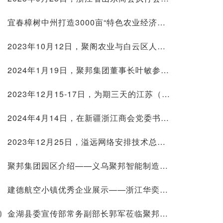
宜春樟树中州打造3000亩“特色农业经济种植带” 做好乡村振兴示范
2023年10月12日，聚阁农业与白云区人民政府签约
2024年1月19日，聚邦集团董事长叶敏参加浙江省服务业联合会二届三次理事会
2023年12月15-17日，为期三天的江苏（苏州）教育装备展园满结束
2024年4月14日，在新疆浙江商会党委书记曹海华陪同下，乌鲁木齐米东区委副书记、常务副区长粱震一行莅临聚邦集团考察
2023年12月25日，溢远网络安排技术总监段利勇率队参加童视界儿童近视防控智能设备招商培训会
聚邦集团园区介绍——义乌聚邦智能制造产业园
建德航空小镇优秀企业展示——浙江华奕航空科技有限公司
0
金湖县委宣传部常务副部长郭军莅临聚邦集团考察调研