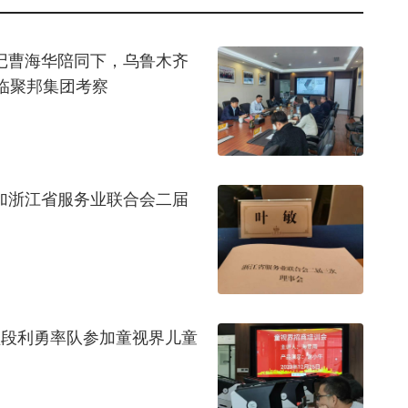
书记曹海华陪同下，乌鲁木齐
临聚邦集团考察
参加浙江省服务业联合会二届
总监段利勇率队参加童视界儿童