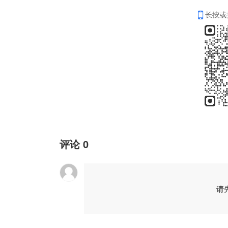
长按或
评论
0
请