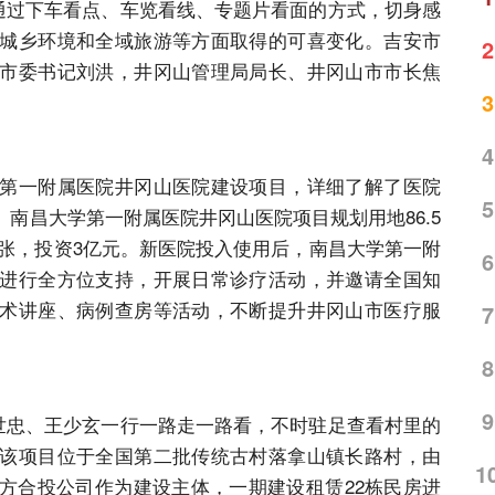
，通过下车看点、车览看线、专题片看面的方式，切身感
城乡环境和全域旅游等方面取得的可喜变化。吉安市
2
市委书记刘洪，井冈山管理局局长、井冈山市市长焦
3
4
一附属医院井冈山医院建设项目，详细了解了医院
5
南昌大学第一附属医院井冈山医院项目规划用地86.5
00张，投资3亿元。新医院投入使用后，南昌大学第一附
6
进行全方位支持，开展日常诊疗活动，并邀请全国知
术讲座、病例查房等活动，不断提升井冈山市医疗服
7
8
9
忠、王少玄一行一路走一路看，不时驻足查看村里的
该项目位于全国第二批传统古村落拿山镇长路村，由
1
方合投公司作为建设主体，一期建设租赁22栋民房进