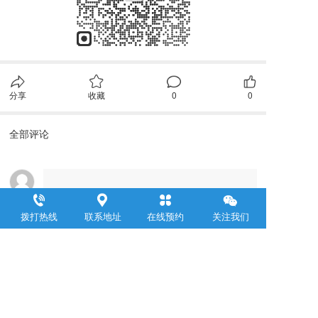
分享
收藏
0
0
全部评论
请先
登录
后发表评论~
评论
拨打热线
联系地址
在线预约
关注我们
浙江聚邦控股集团有限公司
     Zhejiang Jubang  Group Co .,  Ltd.  