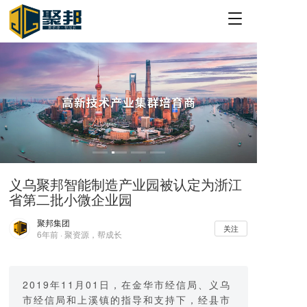
T
o
g
g
l
e
n
a
v
i
g
a
义乌聚邦智能制造产业园被认定为浙江
t
省第二批小微企业园
i
o
聚邦集团
n
关注
6年前 · 聚资源，帮成长
2019年11月01日，在金华市经信局、义乌
市经信局和上溪镇的指导和支持下，经县市