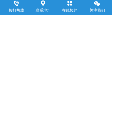
拨打热线
联系地址
在线预约
关注我们
浙江聚邦控股集团有限公司
     Zhejiang Jubang  Group Co .,  Ltd.  
联系电话：
0571-88899309
邮箱：yemin@jubanggroup.com.cn
通讯地址：杭州市萧山区钱江世纪城浙江商会大厦24层