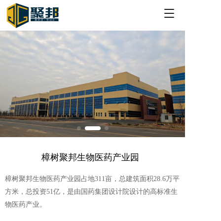
T
o
g
g
l
e
n
a
v
i
g
a
t
i
o
樟树聚邦生物医药产业园  
n
樟树聚邦生物医药产业园占地311亩，总建筑面积28.6万平
方米，总投资51亿，是由国药集团设计院设计的高标准生
物医药产业。