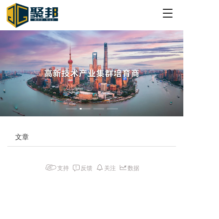
T
o
g
g
l
e
n
a
v
i
g
a
t
文章
i
o
n
支持
反馈
关注
数据