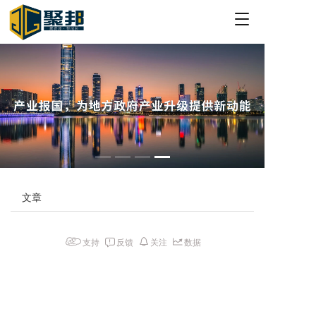
T
o
g
g
l
e
n
a
v
i
g
a
t
文章
i
o
n
支持
反馈
关注
数据