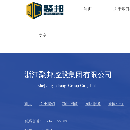
首页
关于聚邦
文章
浙江聚邦控股集团有限公司
 Zhejiang Jubang  Group Co .,  Ltd.  
首页
关于我们
项目招商
园区服务
新闻中心
联系电话：0571-88899309