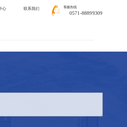
客服热线
中心
联系我们
0571-88899309