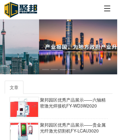
T
o
g
g
l
e
n
a
v
i
g
a
t
文章
i
o
聚邦园区优秀产品展示——六轴精
n
密激光焊接机FY-WD3W2020
聚邦园区优秀产品展示——贵金属
光纤激光切割机FY-LCAU3020