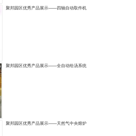
聚邦园区优秀产品展示——四轴自动取件机
聚邦园区优秀产品展示——全自动给汤系统
聚邦园区优秀产品展示——天然气中央熔炉