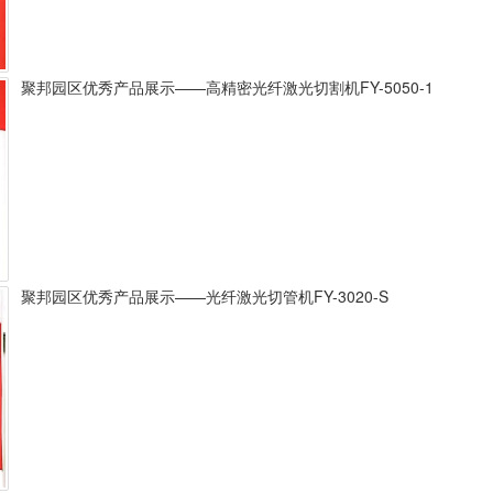
聚邦园区优秀产品展示——高精密光纤激光切割机FY-5050-1
聚邦园区优秀产品展示——光纤激光切管机FY-3020-S