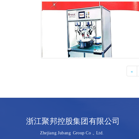
«
浙江聚邦控股集团有限公司
 Zhejiang Jubang  Group Co .,  Ltd.  