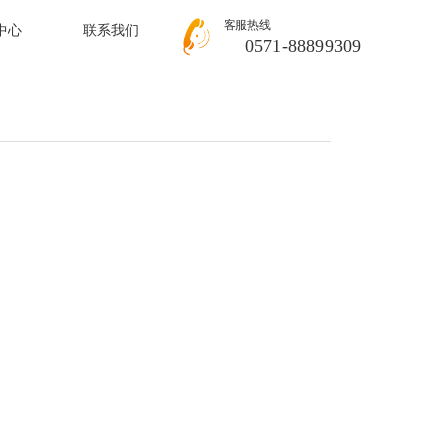
客服热线
中心
联系我们
0571-88899309