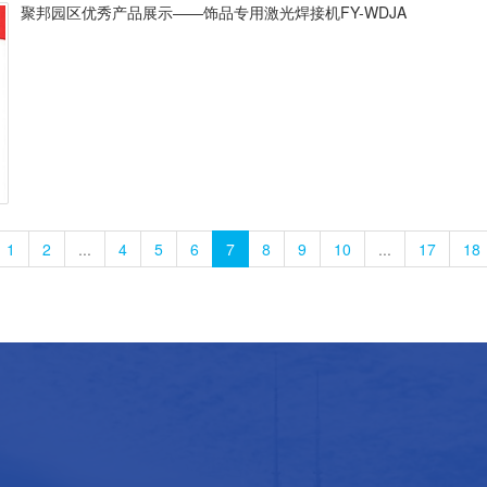
聚邦园区优秀产品展示——饰品专用激光焊接机FY-WDJA
1
2
...
4
5
6
7
8
9
10
...
17
18