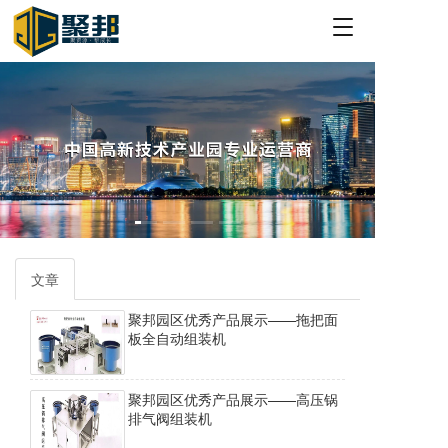
T
o
g
g
l
e
n
a
v
i
g
a
t
文章
i
o
聚邦园区优秀产品展示——拖把面
n
板全自动组装机
聚邦园区优秀产品展示——高压锅
排气阀组装机