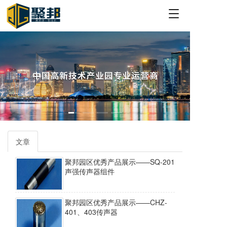
T
o
g
g
l
e
n
a
v
i
g
a
t
文章
i
o
聚邦园区优秀产品展示——SQ-201
n
声强传声器组件
聚邦园区优秀产品展示——CHZ-
401、403传声器