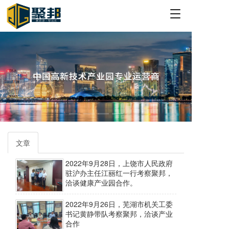
T
o
g
g
l
e
n
a
v
i
g
a
t
文章
i
o
2022年9月28日，上饶市人民政府
n
驻沪办主任江丽红一行考察聚邦，
洽谈健康产业园合作。
2022年9月26日，芜湖市机关工委
书记黄静带队考察聚邦，洽谈产业
合作