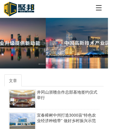
T
o
g
g
l
e
n
a
v
i
g
a
t
文章
i
o
井冈山浙赣合作总部基地签约仪式
n
举行
宜春樟树中州打造3000亩“特色农
业经济种植带” 做好乡村振兴示范