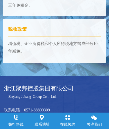
三年免租金。
税收政策
增值税、企业所得税和个人所得税地方留成部分10
年减免。
浙江聚邦控股集团有限公司
     Zhejiang Jubang  Group Co .,  Ltd.  
联系电话：
0571-88899309
邮箱：yemin@jubanggroup.com.cn
拨打热线
联系地址
在线预约
关注我们
通讯地址：杭州市萧山区钱江世纪城浙江商会大厦24层