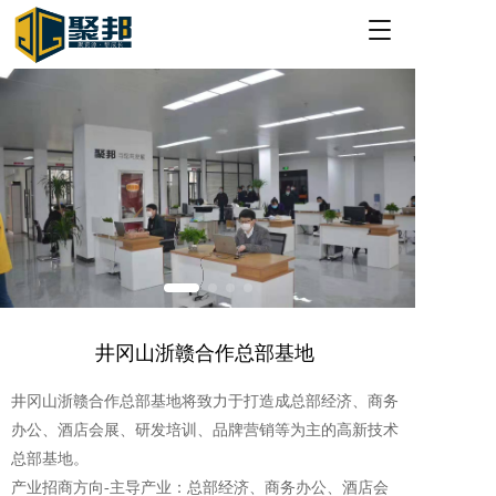
T
o
g
g
l
e
n
a
v
i
g
a
t
i
o
井冈山浙赣合作总部基地 
n
井冈山浙赣合作总部基地将致力于打造成总部经济、商务
办公、酒店会展、研发培训、品牌营销等为主的高新技术
总部基地。
产业招商方向-主导产业：总部经济、商务办公、酒店会