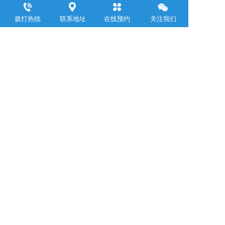
浙江聚邦控股集团有限公司
拨打热线
联系地址
在线预约
关注我们
     Zhejiang Jubang  Group Co .,  Ltd.  
联系电话：
0571-88899309
邮箱：yemin@jubanggroup.com.cn
通讯地址：杭州市萧山区钱江世纪城浙江商会大厦24层