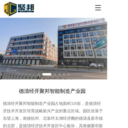
T
o
g
g
l
e
n
a
v
i
g
a
t
i
o
德清经开聚邦智能制造产业园  
n
德清经开聚邦智能制造产业园占地面积320亩，是德清经
济技术开发区培育战略新兴产业的重点区域。园区坐落于
东望上海，南接杭州、北靠环太湖经济圈的德清县新市镇
的北部，是德清经济技术开发区中心板块，其南侧紧邻新