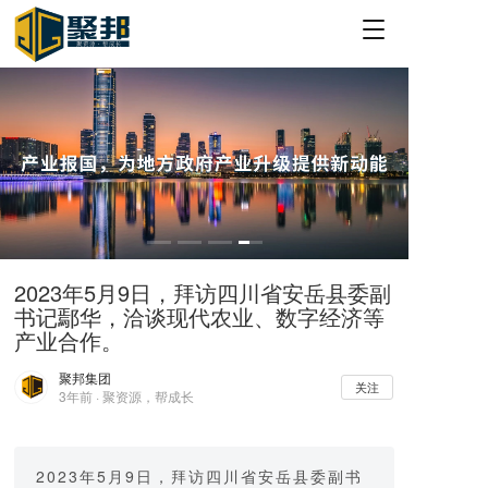
T
o
g
g
l
e
n
a
v
i
g
a
2023年5月9日，拜访四川省安岳县委副
t
书记鄢华，洽谈现代农业、数字经济等
i
o
产业合作。
n
聚邦集团
关注
3年前 · 聚资源，帮成长
2023年5月9日，拜访四川省安岳县委副书