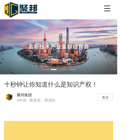
T
o
g
g
l
e
n
a
v
i
g
a
十秒钟让你知道什么是知识产权！
t
i
聚邦集团
o
关注
4年前 · 聚资源，帮成长
n