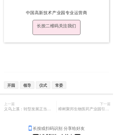
中国高新技术产
业园专业运营商
长按二维码关注我们
开园
领导
仪式
常委
上一篇
下一篇
义乌上溪：转型发展正当时 “智造”良田结硕果
樟树聚邦生物医药产业园引进企业的光伏智能采样舱已在深圳大学总医院正式启用
长按或扫码识别 分享给好友