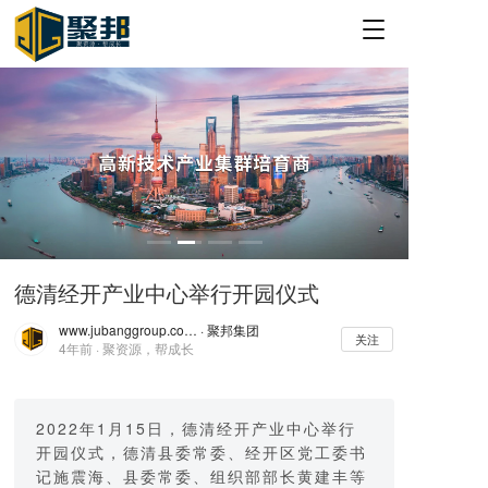
T
o
g
g
l
e
n
a
v
i
g
a
德清经开产业中心举行开园仪式
t
i
www.jubanggroup.com.cn
· 聚邦集团
o
关注
4年前 · 聚资源，帮成长
n
2022年1月15日，德清经开产业中心举行
开园仪式，德清县委常委、经开区党工委书
记施震海、县委常委、组织部部长黄建丰等