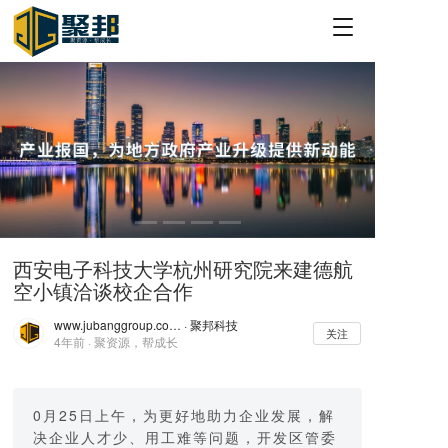
T
o
g
g
l
e
n
a
v
i
g
a
西安电子科技大学杭州研究院来建德航
t
空小镇洽谈校企合作
i
o
www.jubanggroup.com.cn
· 聚邦科技
n
关注
4年前 · 聚资源，帮成长
0月25日上午，为更好地助力企业发展，解
决企业人才少、用工难等问题，开发区管委