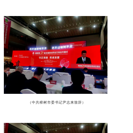
（中共樟树市委书记尹志来致辞
）