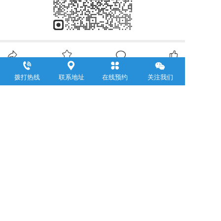
分享
收藏
0
0
拨打热线
联系地址
在线预约
关注我们
全部评论
请先
登录
后发表评论~
评论
浙江聚邦控股集团有限公司
     Zhejiang Jubang  Group Co .,  Ltd.  