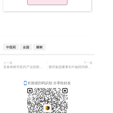
中医药
全国
樟树
上一篇
下一篇
宜春樟树市医药产业招商推介会隆重召开
聚邦集团董事长叶敏陪同樟树市领导与浙江大学戚建华教授洽谈合作
长按或扫码识别 分享给好友