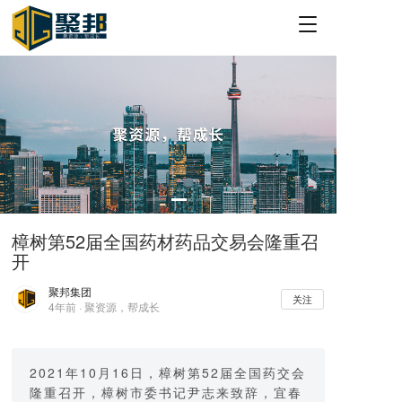
T
o
g
g
l
e
n
a
v
i
g
a
樟树第52届全国药材药品交易会隆重召
t
开
i
o
聚邦集团
n
关注
4年前 · 聚资源，帮成长
2021年10月16日，樟树第52届全国药交会
隆重召开，樟树市委书记尹志来致辞，宜春