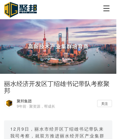
T
o
g
g
l
e
n
a
v
i
g
a
丽水经济开发区丁绍雄书记带队考察聚
t
邦
i
o
聚邦集团
n
关注
9年前 · 聚资源，帮成长
12月9日，丽水市经开区丁绍雄书记带队来
我司考察，就双方推进丽水经开区产业集群