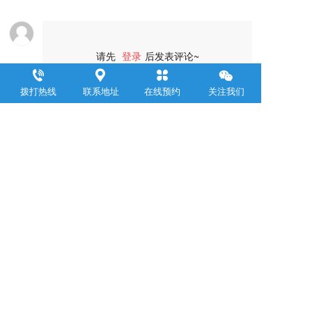
请先
登录
后发表评论~
评论
拨打热线
联系地址
在线预约
关注我们
浙江聚邦控股集团有限公司
     Zhejiang Jubang  Group Co .,  Ltd.  
联系电话：
0571-88899309
邮箱：yemin@jubanggroup.com.cn
通讯地址：杭州市萧山区钱江世纪城浙江商会大厦24层