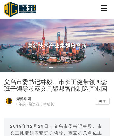
T
o
g
g
l
e
n
a
v
i
g
a
义乌市委书记林毅、市长王健带领四套
t
班子领导考察义乌聚邦智能制造产业园
i
o
聚邦集团
n
关注
6年前 · 聚资源，帮成长
2019年12月29日，义乌市委书记林毅、市
长王健带领四套班子领导、市直机关单位主