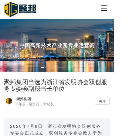
T
o
g
g
l
e
n
a
v
i
g
a
聚邦集团当选为浙江省发明协会双创服
t
务专委会副秘书长单位
i
o
聚邦集团
n
关注
6年前 · 聚资源，帮成长
2020年7月8日，浙江省发明协会双创服务
专委会正式成立，双创服务专委会致力于为